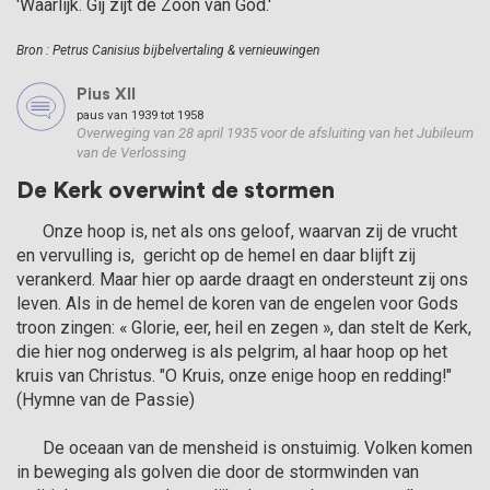
'Waar­lijk. Gij zijt de Zoon van God.'
Bron : Petrus Canisius bijbelvertaling & vernieuwingen
Pius XII
paus van 1939 tot 1958
Overweging van 28 april 1935 voor de afsluiting van het Jubileum
van de Verlossing
De Kerk overwint de stormen
      Onze hoop is, net als ons geloof, waarvan zij de vrucht 
en vervulling is,  gericht op de hemel en daar blijft zij 
verankerd. Maar hier op aarde draagt en ondersteunt zij ons 
leven. Als in de hemel de koren van de engelen voor Gods 
troon zingen: « Glorie, eer, heil en zegen », dan stelt de Kerk, 
die hier nog onderweg is als pelgrim, al haar hoop op het 
kruis van Christus. "O Kruis, onze enige hoop en redding!"  
(Hymne van de Passie)

      De oceaan van de mensheid is onstuimig. Volken komen 
in beweging als golven die door de stormwinden van 