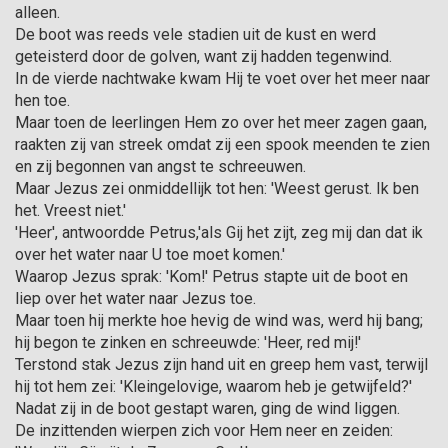
alleen.
De boot was reeds vele stadien uit de kust en werd
geteisterd door de golven, want zij hadden tegenwind.
In de vierde nachtwake kwam Hij te voet over het meer naar
hen toe.
Maar toen de leerlingen Hem zo over het meer zagen gaan,
raakten zij van streek omdat zij een spook meenden te zien
en zij begonnen van angst te schreeu­wen.
Maar Jezus zei onmiddellijk tot hen: 'Weest gerust. Ik ben
het. Vreest niet.'
'Heer', antwoordde Petrus,'als Gij het zijt, zeg mij dan dat ik
over het water naar U toe moet komen.'
Waarop Jezus sprak: 'Kom!' Petrus stapte uit de boot en
liep over het water naar Jezus toe.
Maar toen hij merkte hoe hevig de wind was, werd hij bang;
hij begon te zinken en schreeuwde: 'Heer, red mij!'
Terstond stak Jezus zijn hand uit en greep hem vast, terwijl
hij tot hem zei: 'Kleingelovige, waarom heb je getwijfeld?'
Nadat zij in de boot gestapt waren, ging de wind liggen.
De inzittenden wierpen zich voor Hem neer en zeiden: