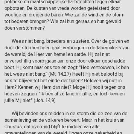
politieke en maatschappelijke hartstochten tegen elkaar 
opbotsen. De kusten van vrede worden geteisterd door 
woelige en dreigende baren. Wie zal de wind en de storm 
tot bedaren brengen? Wie zal hun geraas en hun geweld 
doen verstommen?

      Wees niet bang, broeders en zusters. Over de golven en 
door de stormen heen gaat, verborgen in de tabernakels van 
de wereld, de Heer van hemel en aarde. Hij zal niet 
onverschillig voorbijgaan aan onze door elkaar geschudde 
boot. Hij komt naar ons toe en zegt: "Heb vertrouwen, Ik ben 
het, wees niet bang." (Mt. 14,27) Heeft Hij niet beloofd bij 
ons te blijven tot het einde der tijden? Geloven wij niet in 
Hem? Kennen wij Hem dan niet? Moge Hij nooit tegen ons 
hoeven zeggen: "Ik ben al zo lang bij jullie, en toch kennen 
jullie Mij niet." (Joh. 14,9)

      Wij bevinden ons midden in de storm die de zee van de 
samenleving en de volkeren beroert. Maar in het kruis van 
Christus, dat overeind blijft te midden van alle 
omwentelingen van de wereld, liggen onze zekerheid en 