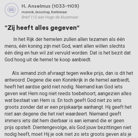
H. Anselmus (1033-1109)
monnik, bisschop, Kerkleraar
Brief 112 aan Hugo de kluizenaar
"Zij heeft alles gegeven"
       In het Rijk der hemelen zullen allen tezamen als één 
mens, één koning zijn met God, want allen willen slechts 
één ding en hun wil zal vervuld worden. Dat is het bezit dat 
God hoog uit de hemel te koop aanbiedt.

      Als iemand zich afvraagt tegen welke prijs, dan is dit het 
antwoord: Degene die een Koninkrijk in de hemel aanbiedt, 
heeft het aardse geld niet nodig. Niemand kan God iets 
geven wat Hem nog niet reeds toebehoort, aangezien alles 
wat bestaat van Hem is. En toch geeft God niet zo iets 
groots zonder dat er een prijskaartje aanhangt. Hij geeft het 
niet aan degene die het niet waardeert. Niemand geeft 
immers iets dat hem dierbaar is aan iemand die er geen 
prijs opstelt. Dientengevolge, als God jouw bezittingen niet 
nodig heeft, moet Hij je ook niet zo iets groots geven als je 