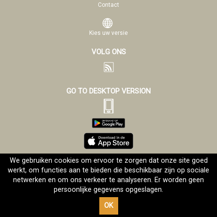
Contact
Kies uw versie
VOLG ONS
GO TO DESKTOP VERSION
We gebruiken cookies om ervoor te zorgen dat onze site goed
werkt, om functies aan te bieden die beschikbaar zijn op sociale
Alle rechten voorbehouden
©Evangelizo.org 2001-2026
netwerken en om ons verkeer te analyseren. Er worden geen
persoonlijke gegevens opgeslagen.
OK