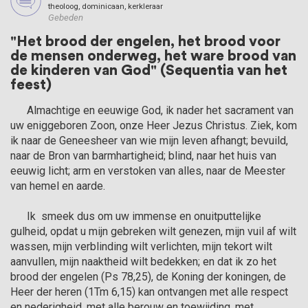
theoloog, dominicaan, kerkleraar
Gebeden
"Het brood der engelen, het brood voor
de mensen onderweg, het ware brood van
de kinderen van God" (Sequentia van het
feest)
      Almachtige en eeuwige God, ik nader het sacrament van 
uw eniggeboren Zoon, onze Heer Jezus Christus. Ziek, kom 
ik naar de Geneesheer van wie mijn leven afhangt; bevuild, 
naar de Bron van barmhartigheid; blind, naar het huis van 
eeuwig licht; arm en verstoken van alles, naar de Meester 
van hemel en aarde.

      Ik  smeek dus om uw immense en onuitputtelijke 
gulheid, opdat u mijn gebreken wilt genezen, mijn vuil af wilt 
wassen, mijn verblinding wilt verlichten, mijn tekort wilt 
aanvullen, mijn naaktheid wilt bedekken; en dat ik zo het 
brood der engelen (Ps 78,25), de Koning der koningen, de 
Heer der heren (1Tm 6,15) kan ontvangen met alle respect 
en nederigheid, met alle berouw en toewijding, met 