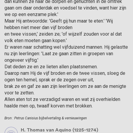
dan kunnen ze naar de dorpen en gehuchten in de omtrek
gaan om daar onderdak en voedsel te vinden, want hier zijn
we op een eenzame plek.'
Maar Hij antwoordde: 'Geeft gij hun maar te eten.' 'Wij
hebben niet meer dan vijf broden
en twee vissen,' zeiden ze; 'of wijzelf zouden voor al dat
volk eten moeten gaan kopen.'
Er waren naar schatting wel vijfduizend mannen. Hij gelastte
nu zijn leerlingen: 'Laat ze gaan zitten in groepen van
ongeveer vijftig.'
Dat deden ze en ze lieten allen plaatsnemen.
Daarop nam Hij de vijf broden en de twee vissen, sloeg de
ogen ten hemel, sprak er de zegen over uit,
brak ze en gaf ze aan zijn leerlingen om ze aan de menigte
voor te zetten.
Allen aten tot ze verzadigd waren en wat zij overhielden
haalde men op, twaalf korven met brokken.
Bron : Petrus Canisius bijbelvertaling & vernieuwingen
H. Thomas van Aquino (1225-1274)