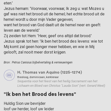
eten.'
Jezus hernam: 'Voorwaar, voorwaar, Ik zeg u: wat Mozes u
gaf was niet het brood uit de hemel; het echte brood uit de
hemel wordt u door mijn Vader gegeven;
want het brood van God daalt uit de hemel neer en geeft
leven aan de wereld.'
Zij zeiden tot Hem: 'Heer, geef ons altijd dat brood.'
Jezus sprak tot hen: 'Ik ben het brood des levens: wie tot
Mij komt zal geen honger meer hebben, en wie in Mij
gelooft, zal nooit meer dorst krijgen.
Bron : Petrus Canisius bijbelvertaling & vernieuwingen
H. Thomas van Aquino (1225-1274)
theoloog, dominicaan, kerkleraar
Sequentia voor het feest van het heilig Sacrament van het
Lichaam en Bloed van Christus "Lauda Sion" (vert. Gerard Weel)
"Ik ben het Brood des levens"
Huldig Sion uw bevrijder

loof uw herder, loof uw leider
