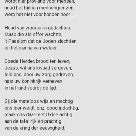
wordt hier proviand voor mensen,

houd het binnen mensengrenzen,

werp het niet voor honden neer !

Houd van vroeger in gedachten:

Isaac die als offer wachtte,

‘t Paaslam dat de Joden slachtten

en het manna van weleer.

Goede Herder, brood ten leven,

Jezus, wil ons kwaad vergeven,

leid ons, door uw zorg gedreven,

naar uw koninkrijk verheven

in het land voorbij de tijd.

Gij die mateloos wijs en machtig

ons hier weidt, onz’ dood indachtig,

maak ons daar met U deelachtig

aan de tafel rijk en prachtig

van de kring der eeuwigheid.