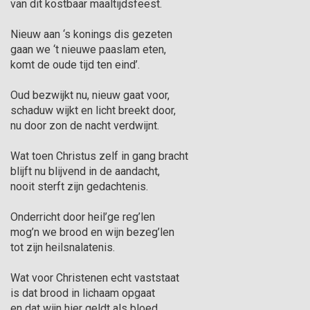
van dit kostbaar maaltijdsfeest.

Nieuw aan ‘s konings dis gezeten

gaan we ‘t nieuwe paaslam eten,

komt de oude tijd ten eind’.

Oud bezwijkt nu, nieuw gaat voor,

schaduw wijkt en licht breekt door, 

nu door zon de nacht verdwijnt.

Wat toen Christus zelf in gang bracht

blijft nu blijvend in de aandacht,

nooit sterft zijn gedachtenis.

Onderricht door heil’ge reg’len

mog’n we brood en wijn bezeg’len

tot zijn heilsnalatenis.

Wat voor Christenen echt vaststaat

is dat brood in lichaam opgaat

en dat wijn hier geldt als bloed.
