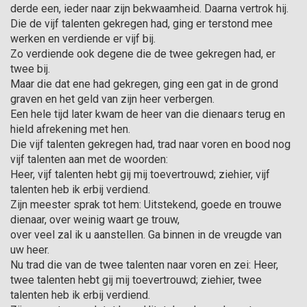
derde een, ieder naar zijn bekwaam­heid. Daarna vertrok hij.
Die de vijf talenten gekre­gen had, ging er terstond mee
werken en verdiende er vijf bij.
Zo verdiende ook degene die de twee gekregen had, er
twee bij.
Maar die dat ene had gekregen, ging een gat in de grond
graven en het geld van zijn heer verbergen.
Een hele tijd later kwam de heer van die dienaars terug en
hield afrekening met hen.
Die vijf talenten gekregen had, trad naar voren en bood nog
vijf talenten aan met de woorden:
Heer, vijf talenten hebt gij mij toevertrouwd; ziehier, vijf
talenten heb ik erbij verdiend.
Zijn meester sprak tot hem: Uitstekend, goede en trouwe
dienaar, over weinig waart ge trouw,
over veel zal ik u aanstellen. Ga binnen in de vreugde van
uw heer.
Nu trad die van de twee talenten naar voren en zei: Heer,
twee talenten hebt gij mij toevertrouwd; ziehier, twee
talenten heb ik erbij verdiend.