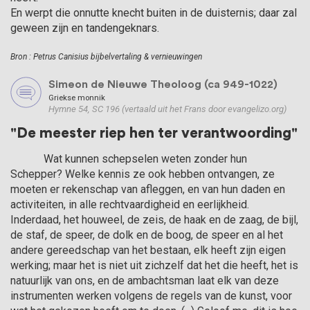
En werpt die onnutte knecht buiten in de duisternis; daar zal
geween zijn en tandengeknars.
Bron : Petrus Canisius bijbelvertaling & vernieuwingen
Simeon de Nieuwe Theoloog (ca 949-1022)
Griekse monnik
Hymne 54, SC 196 (vertaald uit het Frans door evangelizo.org)
"De meester riep hen ter verantwoording"
            Wat kunnen schepselen weten zonder hun 
Schepper? Welke kennis ze ook hebben ontvangen, ze 
moeten er rekenschap van afleggen, en van hun daden en 
activiteiten, in alle rechtvaardigheid en eerlijkheid. 
Inderdaad, het houweel, de zeis, de haak en de zaag, de bijl, 
de staf, de speer, de dolk en de boog, de speer en al het 
andere gereedschap van het bestaan, elk heeft zijn eigen 
werking; maar het is niet uit zichzelf dat het die heeft, het is 
natuurlijk van ons, en de ambachtsman laat elk van deze 
instrumenten werken volgens de regels van de kunst, voor 