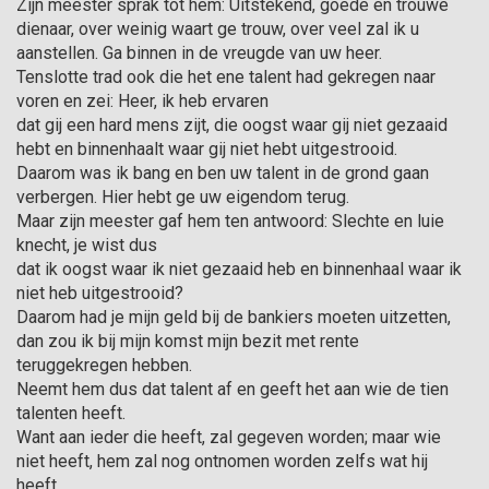
Zijn meester sprak tot hem: Uitstekend, goede en trouwe
dienaar, over weinig waart ge trouw, over veel zal ik u
aanstellen. Ga binnen in de vreugde van uw heer.
Tenslotte trad ook die het ene talent had gekregen naar
voren en zei: Heer, ik heb ervaren
dat gij een hard mens zijt, die oogst waar gij niet gezaaid
hebt en binnenhaalt waar gij niet hebt uitgestrooid.
Daarom was ik bang en ben uw talent in de grond gaan
verbergen. Hier hebt ge uw eigendom terug.
Maar zijn meester gaf hem ten antwoord: Slechte en luie
knecht, je wist dus
dat ik oogst waar ik niet gezaaid heb en binnen­haal waar ik
niet heb uitgestrooid?
Daarom had je mijn geld bij de bankiers moeten uitzetten,
dan zou ik bij mijn komst mijn bezit met rente
teruggekregen hebben.
Neemt hem dus dat talent af en geeft het aan wie de tien
talenten heeft.
Want aan ieder die heeft, zal gegeven worden; maar wie
niet heeft, hem zal nog ontnomen worden zelfs wat hij
heeft.