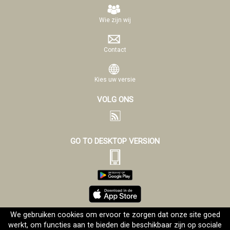
Wie zijn wij
Contact
Kies uw versie
VOLG ONS
GO TO DESKTOP VERSION
We gebruiken cookies om ervoor te zorgen dat onze site goed
werkt, om functies aan te bieden die beschikbaar zijn op sociale
Alle rechten voorbehouden