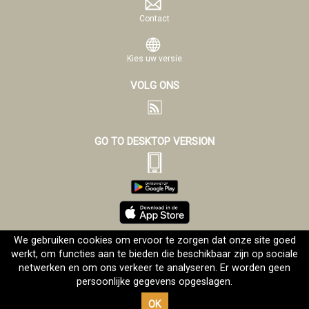
Contact
Kies uw versie
VOLG ONS
GO TO DESKTOP VERSION
We gebruiken cookies om ervoor te zorgen dat onze site goed
werkt, om functies aan te bieden die beschikbaar zijn op sociale
Alle rechten voorbehouden
©Evangelizo.org 2001-2026
netwerken en om ons verkeer te analyseren. Er worden geen
persoonlijke gegevens opgeslagen.
OK