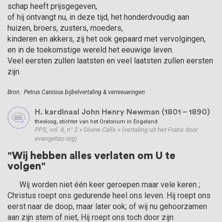
schap heeft prijsgegeven,
of hij ontvangt nu, in deze tijd, het honderdvoudig aan
huizen, broers, zusters, moeders,
kinderen en akkers, zij het ook gepaard met vervolgingen,
en in de toekomstige wereld het eeuwige leven.
Veel eersten zullen laatsten en veel laatsten zullen eersten
zijn.
Bron : Petrus Canisius bijbelvertaling & vernieuwingen
H. kardinaal John Henry Newman (1801 – 1890)
theoloog, stichter van het Oratorium in Engeland
PPS, vol. 8, n° 2 « Divine Calls » (vertaling uit het Frans door
evangelizo.org)
"Wij hebben alles verlaten om U te
volgen"
      Wij worden niet één keer geroepen maar vele keren ; 
Christus roept ons gedurende heel ons leven. Hij roept ons 
eerst naar de doop, maar later ook; of wij nu gehoorzamen 
aan zijn stem of niet, Hij roept ons toch door zijn 