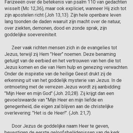
Farizeeën over de betekenis van psalm 110 van gedachten 
wisselt (Mc 12,36), maar ook expliciet, wanneer Hij zich tot 
zijn apostelen richt (Joh 13,13). Zijn hele openbare leven 
lang toonden de daden waaruit zijn macht over de natuur, 
over ziekten, demonen, dood en zonde sprak, zijn 
goddelijke soevereiniteit.

      Zeer vaak richten mensen zich in de evangelies tot 
Jezus, terwijl zij Hem "Heer" noemen. Deze benaming 
getuigt van de eerbied en het vertrouwen van hen die tot 
Jezus komen en die van Hem hulp en genezing verwachten. 
Onder de inspiratie van de heilige Geest drukt zij de 
erkenning uit van het goddelijk mysterie van Jezus. In de 
ontmoeting met de verrezen Jezus wordt zij aanbidding: 
"Mijn Heer en mijn God" (Joh. 20,28). Zij krijgt dan een 
gevoelswaarde van "Mijn Heer en mijn liefde en 
genegenheid, die eigen zal blijven aan de christelijke 
overlevering: "Het is de Heer!". (Joh. 21,7).

      Door Jezus de goddelijke naam Heer te geven, 
bevestigen de eerste geloofsbelijdenissen van de kerk, 