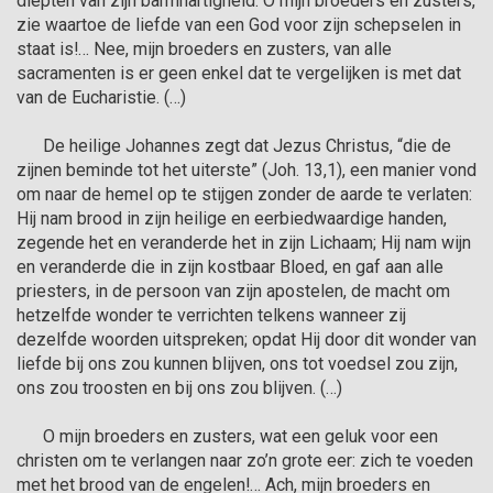
diepten van zijn barmhartigheid. O mijn broeders en zusters, 
zie waartoe de liefde van een God voor zijn schepselen in 
staat is!… Nee, mijn broeders en zusters, van alle 
sacramenten is er geen enkel dat te vergelijken is met dat 
van de Eucharistie. (…)

      De heilige Johannes zegt dat Jezus Christus, “die de 
zijnen beminde tot het uiterste” (Joh. 13,1), een manier vond 
om naar de hemel op te stijgen zonder de aarde te verlaten: 
Hij nam brood in zijn heilige en eerbiedwaardige handen, 
zegende het en veranderde het in zijn Lichaam; Hij nam wijn 
en veranderde die in zijn kostbaar Bloed, en gaf aan alle 
priesters, in de persoon van zijn apostelen, de macht om 
hetzelfde wonder te verrichten telkens wanneer zij 
dezelfde woorden uitspreken; opdat Hij door dit wonder van 
liefde bij ons zou kunnen blijven, ons tot voedsel zou zijn, 
ons zou troosten en bij ons zou blijven. (…)

      O mijn broeders en zusters, wat een geluk voor een 
christen om te verlangen naar zo’n grote eer: zich te voeden 
met het brood van de engelen!… Ach, mijn broeders en 