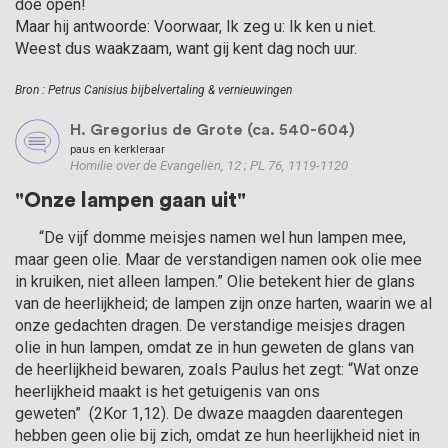
doe open!
Maar hij antwoorde: Voorwaar, Ik zeg u: Ik ken u niet.
Weest dus waakzaam, want gij kent dag noch uur.
Bron : Petrus Canisius bijbelvertaling & vernieuwingen
H. Gregorius de Grote (ca. 540-604)
paus en kerkleraar
Homilie over de Evangeliën, 12 ; PL 76, 1119-1120
"Onze lampen gaan uit"
      “De vijf domme meisjes namen wel hun lampen mee, 
maar geen olie. Maar de verstandigen namen ook olie mee 
in kruiken, niet alleen lampen.” Olie betekent hier de glans 
van de heerlijkheid; de lampen zijn onze harten, waarin we al 
onze gedachten dragen. De verstandige meisjes dragen 
olie in hun lampen, omdat ze in hun geweten de glans van 
de heerlijkheid bewaren, zoals Paulus het zegt: “Wat onze 
heerlijkheid maakt is het getuigenis van ons 
geweten”  (2Kor 1,12). De dwaze maagden daarentegen 
hebben geen olie bij zich, omdat ze hun heerlijkheid niet in 