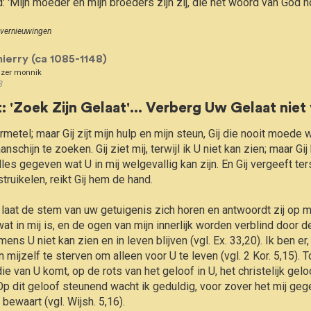
: 'Mijn moeder en mijn broeders zijn zij, die het woord van God h
& vernieuwingen
ierry (ca 1085-1148)
ënzer monnik
3
: 'Zoek Zijn Gelaat'... Verberg Uw Gelaat niet 
aanschijn te zoeken. Gij ziet mij, terwijl ik U niet kan zien; maar Gi
les gegeven wat U in mij welgevallig kan zijn. En Gij vergeeft ter
truikelen, reikt Gij hem de hand.

wat in mij is, en de ogen van mijn innerlijk worden verblind door d
mens U niet kan zien en in leven blijven (vgl. Ex. 33,20). Ik ben er
n mijzelf te sterven om alleen voor U te leven (vgl. 2 Kor. 5,15). 
van U komt, op de rots van het geloof in U, het christelijk geloof
). Op dit geloof steunend wacht ik geduldig, voor zover het mij geg
bewaart (vgl. Wijsh. 5,16).
