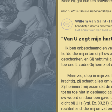
Maar Hij gaf hun ten antwoord
Bron : Petrus Canisius bijbelvertaling 
Willem van Saint-Th
benedictijn daarna cisterci
Het schouwen van God 2-
"Van U zegt mijn hart
    Ik ben onbeschaamd en vermetel; maar Gij zijt mijn hulp en mijn steun, Gij die nooit moede wordt! Het is de liefde tot uw 
liefde die mij ertoe drijft uw 
geschonken, en Gij hebt mij al
toe snelt; zodra Gij hem ziet s
      Maar zie, diep in mijn ziel laat de stem van uw getuigenis zich horen en antwoordt zij op mijn verlangen. Zij klinkt 
krachtig, zij schudt alles om 
Zij herinnert mij eraan dat de 
tot nu toe niet in geslaagd aa
uw woord en door een gave die 
dicht bij U is (vgl. Ex. 33,21
rechterhand, die mij omvat en 