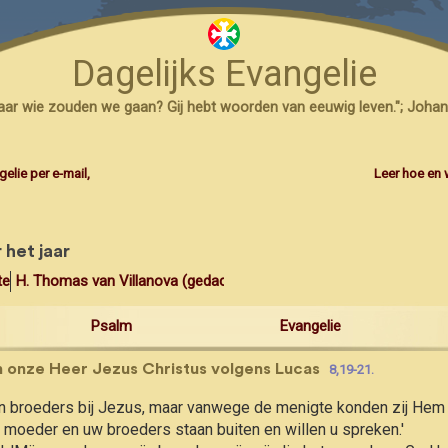
.44.
weg gaan
Dagelijks Evangelie
Heer,
evelen,
naar wie zouden we gaan? Gij hebt woorden van eeuwig leven."; Johan
zijn.
gekozen,
elie per e-mail,
Leer hoe en 
t.
 te leven,
jn hart.
 het jaar
 uw geboden,
enis)
H. Thomas van Villanova (gedachtenis)
ouden,
Psalm
Evangelie
eeuwig.
van onze Heer Jezus Christus volgens Lucas
8,19-21.
zijn broeders bij Jezus, maar vanwege de menigte konden zij Hem 
moeder en uw broeders staan buiten en willen u spreken.'