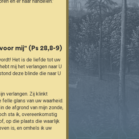
oren en er naar handelen.'
voor mij" (Ps 28,8-9)
j hebt mij het verlangen naar U 
stond deze blinde die naar U 
e felle glans van uw waarheid. 
, in de afgrond van mijn zonde, 
Toch sta ik, overeenkomstig 
, op die plaats die waarlijk 
even is, en omhels ik uw 