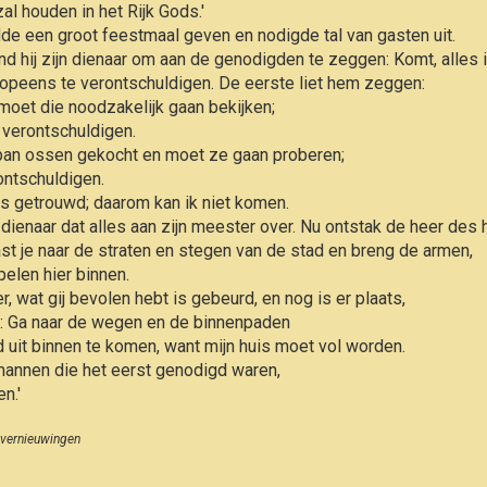
zal houden in het Rijk Gods.'
de een groot feestmaal geven en nodigde tal van gasten uit.
nd hij zijn dienaar om aan de genodigden te zeggen: Komt, alles 
 opeens te verontschuldi­gen. De eerste liet hem zeggen:
moet die noodzakelijk gaan bekijken;
 verontschuldi­gen.
span ossen gekocht en moet ze gaan proberen;
rontschuldigen.
s getrouwd; daarom kan ik niet komen.
e dienaar dat alles aan zijn meester over. Nu ontstak de heer des 
ast je naar de straten en stegen van de stad en breng de armen,
elen hier binnen.
, wat gij bevolen hebt is gebeurd, en nog is er plaats,
p: Ga naar de wegen en de binnenpa­den
uit binnen te komen, want mijn huis moet vol worden.
mannen die het eerst genodigd waren,
n.'
& vernieuwingen