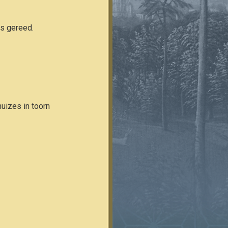
is gereed.
huizes in toorn