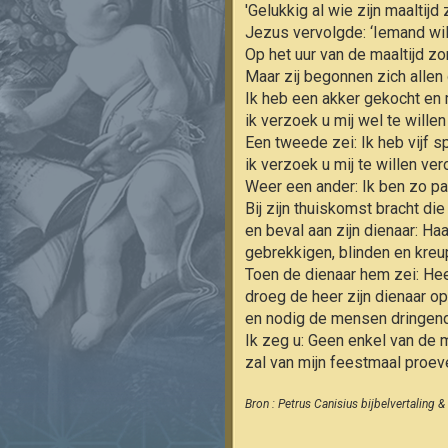
'Gelukkig al wie zijn maaltijd 
Jezus vervolgde: ‘Iemand wil
Op het uur van de maaltijd zo
Maar zij begonnen zich allen
Ik heb een akker gekocht en 
ik verzoek u mij wel te willen
Een tweede zei: Ik heb vijf 
ik verzoek u mij te willen ve
Weer een ander: Ik ben zo pa
Bij zijn thuiskomst bracht di
en beval aan zijn dienaar: Ha
gebrekkigen, blinden en kreup
Toen de dienaar hem zei: Heer
droeg de heer zijn dienaar o
en nodig de mensen dringend 
Ik zeg u: Geen enkel van de 
zal van mijn feestmaal proeve
Bron : Petrus Canisius bijbelvertaling 