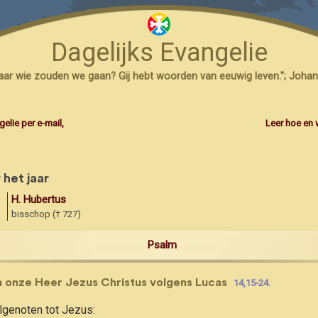
lof aan de Heer.
!
Dagelijks Evangelie
 aarde,
 zich tot hem wenden.
naar wie zouden we gaan? Gij hebt woorden van eeuwig leven."; Johan
elie per e-mail,
Leer hoe en 
de Heer,
aald, zullen Hem aanbidden
dienen
 het jaar
van de Heer;
H. Hubertus
bisschop († 727)
n moet worden
 verhalen:
Psalm
van onze Heer Jezus Christus volgens Lucas
14,15-24.
elgenoten tot Jezus: