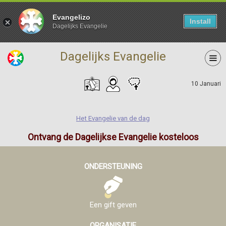
Evangelizo
Install
Dagelijks Evangelie
Dagelijks Evangelie
10 Januari
Het Evangelie van de dag
Ontvang de Dagelijkse Evangelie kosteloos
ONDERSTEUNING
Een gift geven
ORGANISATIE