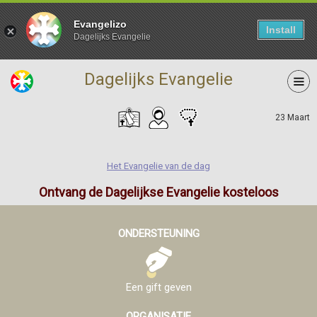
Evangelizo
Install
Dagelijks Evangelie
Dagelijks Evangelie
23 Maart
Het Evangelie van de dag
Ontvang de Dagelijkse Evangelie kosteloos
ONDERSTEUNING
Een gift geven
ORGANISATIE