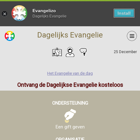
Evangelizo
Install
Dagelijks Evangelie
Dagelijks Evangelie
25 December
Het Evangelie van de dag
Ontvang de Dagelijkse Evangelie kosteloos
ONDERSTEUNING
Een gift geven
ORGANISATIE