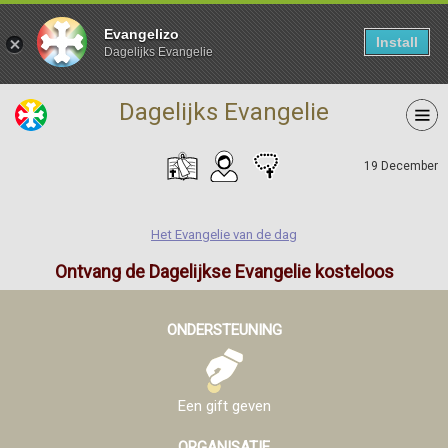
Evangelizo
Install
Dagelijks Evangelie
Dagelijks Evangelie
19 December
Het Evangelie van de dag
Ontvang de Dagelijkse Evangelie kosteloos
ONDERSTEUNING
Een gift geven
ORGANISATIE