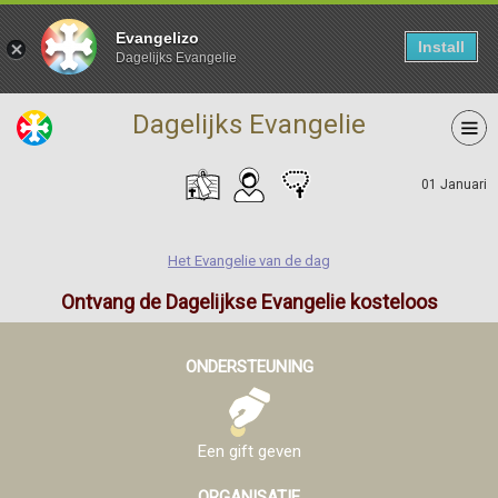
Evangelizo
Install
Dagelijks Evangelie
Dagelijks Evangelie
01 Januari
Het Evangelie van de dag
Ontvang de Dagelijkse Evangelie kosteloos
ONDERSTEUNING
Een gift geven
ORGANISATIE