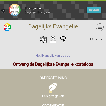
Evangelizo
Install
Dagelijks Evangelie
Dagelijks Evangelie
12 Januari
Het Evangelie van de dag
Ontvang de Dagelijkse Evangelie kosteloos
ONDERSTEUNING
Een gift geven
ORGANISATIE