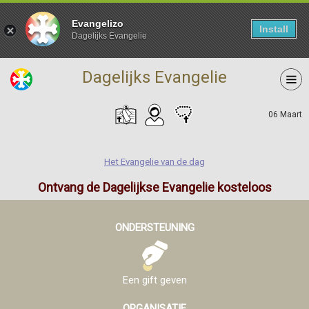
Evangelizo
Install
Dagelijks Evangelie
Dagelijks Evangelie
06 Maart
Het Evangelie van de dag
Ontvang de Dagelijkse Evangelie kosteloos
ONDERSTEUNING
Een gift geven
ORGANISATIE