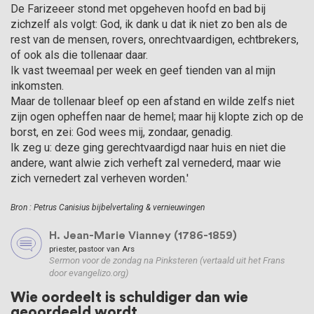
De Farizeeer stond met opgeheven hoofd en bad bij
zichzelf als volgt: God, ik dank u dat ik niet zo ben als de
rest van de mensen, rovers, onrechtvaardi­gen, echtbrekers,
of ook als die tollenaar daar.
Ik vast tweemaal per week en geef tienden van al mijn
inkomsten.
Maar de tollenaar bleef op een afstand en wilde zelfs niet
zijn ogen opheffen naar de hemel; maar hij klopte zich op de
borst, en zei: God wees mij, zondaar, genadig.
Ik zeg u: deze ging gerecht­vaardigd naar huis en niet die
andere, want alwie zich verheft zal vernederd, maar wie
zich vernedert zal verheven worden.'
Bron : Petrus Canisius bijbelvertaling & vernieuwingen
H. Jean-Marie Vianney (1786-1859)
priester, pastoor van Ars
Sermon voor de zondag na Pinksteren (vertaald uit het Frans
door evangelizo.org)
Wie oordeelt is schuldiger dan wie
geoordeeld wordt